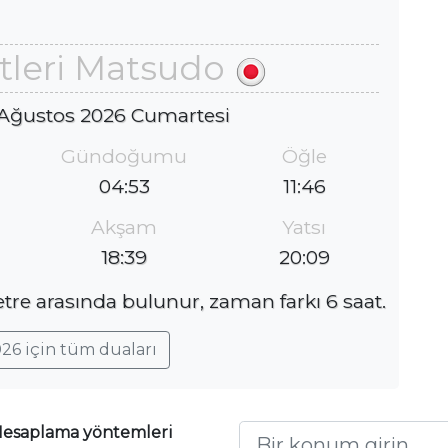
tleri Matsudo
 Ağustos 2026 Cumartesi
Gündoğumu
Öğle
04:53
11:46
Akşam
Yatsı
18:39
20:09
tre arasında bulunur, zaman farkı 6 saat.
26 için tüm duaları
esaplama yöntemleri