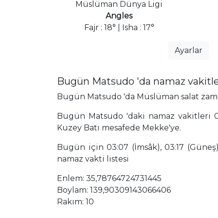
Müslüman Dünya Ligi
Angles
Fajr : 18° | Isha : 17°
Ayarlar
Bugün Matsudo 'da namaz vakitle
Bugün Matsudo 'da Müslüman salat zamanla
Bugün Matsudo 'daki namaz vakitleri 0
Kuzey Batı mesafede Mekke'ye.
Bugün için 03:07 (İmsâk), 03:17 (Güneş),
namaz vakti listesi
Enlem: 35,78764724731445
Boylam: 139,90309143066406
Rakım: 10