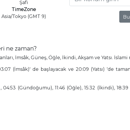
Şafi
TimeZone
Asia/Tokyo (GMT 9)
Bu
ri ne zaman?
rı, İmsâk, Güneş, Öğle, İkindi, Akşam ve Yatsı. İslami
3:07 (İmsâk)' de başlayacak ve 20:09 (Yatsı) 'de tam
 04:53 (Gündoğumu), 11:46 (Öğle), 15:32 (İkindi), 18:39 