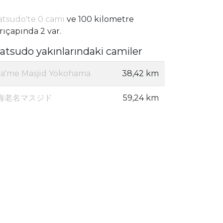
tsudo'te 0 cami
ve 100 kilometre
rıçapında 2 var.
atsudo yakınlarındaki camiler
Ja'me Masjid Yokohama
38,42 km
海老名マスジド
59,24 km