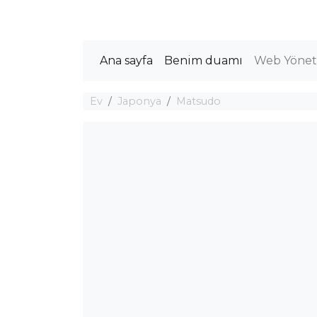
Ana sayfa
Benim duamı
Web Yöneti
Ev
Japonya
Matsudo