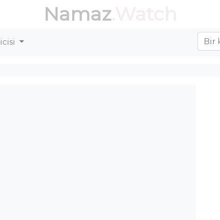
Namaz
.Watch
cisi