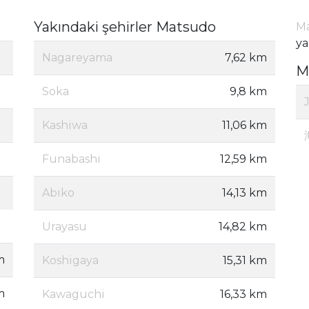
Yakındaki şehirler Matsudo
Ma
ya
Nagareyama
7,62 km
M
Soka
9,8 km
Kashiwa
11,06 km
Funabashi
12,59 km
Abiko
14,13 km
Urayasu
14,82 km
m
Koshigaya
15,31 km
m
Kawaguchi
16,33 km