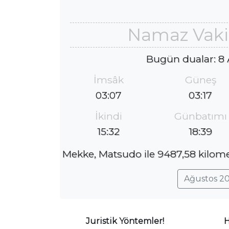
Namaz Vaki
Bugün dualar: 8
İmsâk
Güneş
03:07
03:17
İkindi
Günbatımı
15:32
18:39
Mekke, Matsudo ile 9487,58 kilome
Ağustos 20
Juristik Yöntemler!
H