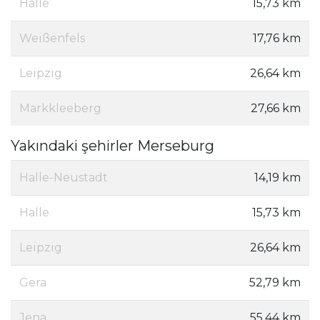
Halle
15,73 km
Weißenfels
17,76 km
Leipzig
26,64 km
Markkleeberg
27,66 km
Yakındaki şehirler Merseburg
Halle-Neustadt
14,19 km
Halle
15,73 km
Leipzig
26,64 km
Gera
52,79 km
Jena
55,44 km