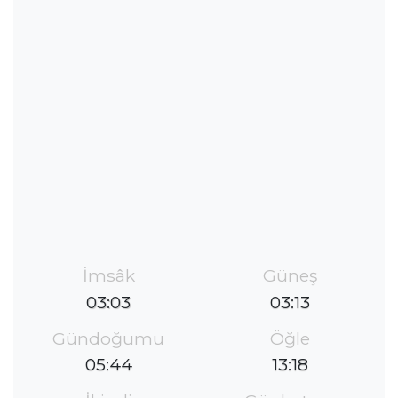
İmsâk
Güneş
03:03
03:13
Gündoğumu
Öğle
05:44
13:18