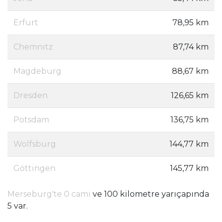
Erfurt
78,95 km
Chemnitz
87,74 km
Magdeburg
88,67 km
Dresden
126,65 km
Potsdam
136,75 km
Wolfsburg
144,77 km
Göttingen
145,77 km
Merseburg'te 0 cami
ve 100 kilometre yarıçapında
5 var.