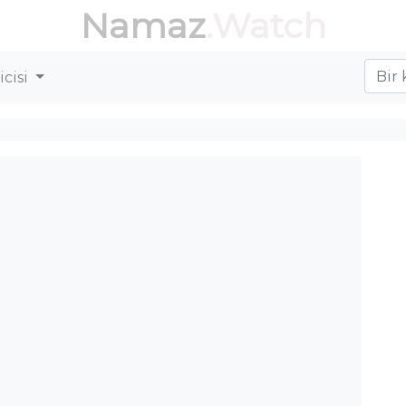
Namaz
.Watch
cisi