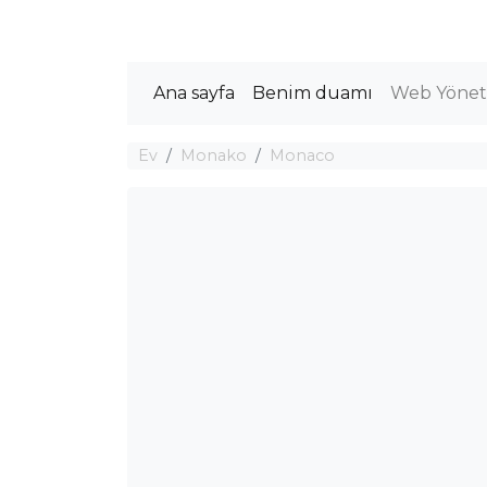
Ana sayfa
Benim duamı
Web Yöneti
Ev
Monako
Monaco