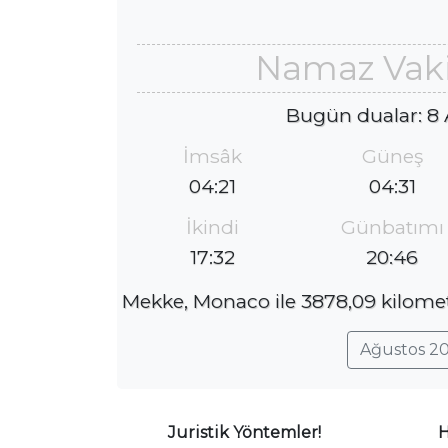
Namaz Vaki
Bugün dualar: 8
İmsâk
Güneş
04:21
04:31
İkindi
Günbatımı
17:32
20:46
Mekke, Monaco ile 3878,09 kilometr
Ağustos 20
Juristik Yöntemler!
H