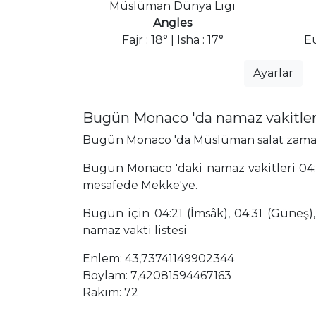
Müslüman Dünya Ligi
Angles
Fajr : 18° | Isha : 17°
E
Ayarlar
Bugün Monaco 'da namaz vakitle
Bugün Monaco 'da Müslüman salat zamanlar
Bugün Monaco 'daki namaz vakitleri 04:
mesafede Mekke'ye.
Bugün için 04:21 (İmsâk), 04:31 (Güneş),
namaz vakti listesi
Enlem: 43,73741149902344
Boylam: 7,42081594467163
Rakım: 72