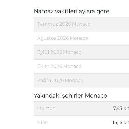
Namaz vakitleri aylara göre
Temmuz 2026 Monaco
Ağustos 2026 Monaco
Eylül 2026 Monaco
Ekim 2026 Monaco
Kasım 2026 Monaco
Yakındaki şehirler Monaco
Menton
7,43 k
Nice
13,15 k