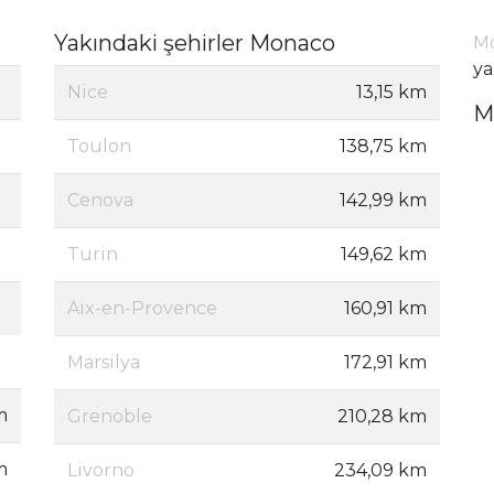
Yakındaki şehirler Monaco
Mo
ya
Nice
13,15 km
M
Toulon
138,75 km
Cenova
142,99 km
Turin
149,62 km
Aix-en-Provence
160,91 km
Marsilya
172,91 km
m
Grenoble
210,28 km
m
Livorno
234,09 km