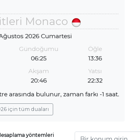
tleri Monaco
 Ağustos 2026 Cumartesi
Gündoğumu
Öğle
06:25
13:36
Akşam
Yatsı
20:46
22:32
e arasında bulunur, zaman farkı -1 saat.
26 için tüm duaları
esaplama yöntemleri