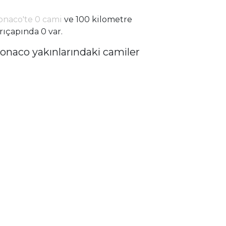
naco'te 0 cami
ve 100 kilometre
rıçapında 0 var.
onaco yakınlarındaki camiler