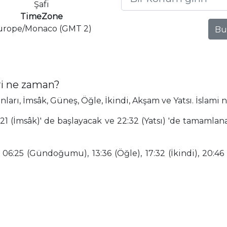
Şafi
TimeZone
urope/Monaco (GMT 2)
Bu
ri ne zaman?
ı, İmsâk, Güneş, Öğle, İkindi, Akşam ve Yatsı. İslami 
21 (İmsâk)' de başlayacak ve 22:32 (Yatsı) 'de tamam
 06:25 (Gündoğumu), 13:36 (Öğle), 17:32 (İkindi), 20:46 