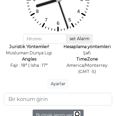
set Alarm
Juristik Yöntemler!
Hesaplama yöntemleri
Müslüman Dünya Ligi
Şafi
Angles
TimeZone
Fajr : 18° | Isha : 17°
America/Monterrey
(GMT -5)
Ayarlar
Bulmak senin yer