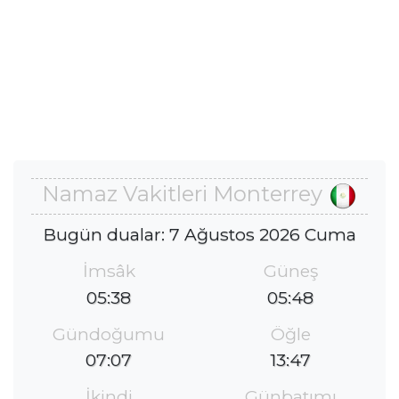
Namaz Vakitleri Monterrey
Bugün dualar: 7 Ağustos 2026 Cuma
İmsâk
Güneş
05:38
05:48
Gündoğumu
Öğle
07:07
13:47
İkindi
Günbatımı