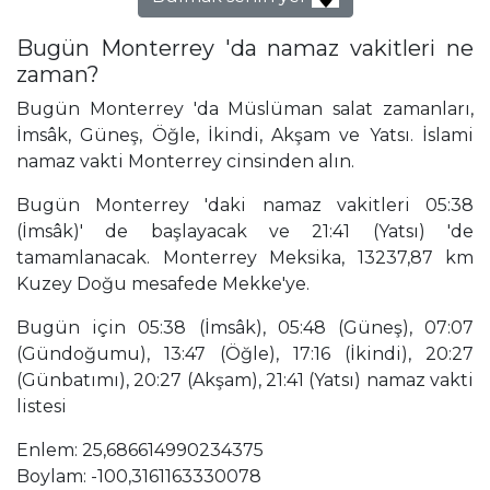
Bugün Monterrey 'da namaz vakitleri ne
zaman?
Bugün Monterrey 'da Müslüman salat zamanları,
İmsâk, Güneş, Öğle, İkindi, Akşam ve Yatsı. İslami
namaz vakti Monterrey cinsinden alın.
Bugün Monterrey 'daki namaz vakitleri 05:38
(İmsâk)' de başlayacak ve 21:41 (Yatsı) 'de
tamamlanacak. Monterrey Meksika, 13237,87 km
Kuzey Doğu mesafede Mekke'ye.
Bugün için 05:38 (İmsâk), 05:48 (Güneş), 07:07
(Gündoğumu), 13:47 (Öğle), 17:16 (İkindi), 20:27
(Günbatımı), 20:27 (Akşam), 21:41 (Yatsı) namaz vakti
listesi
Enlem: 25,686614990234375
Boylam: -100,3161163330078