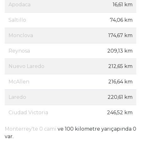
Apodaca
16,61 km
Saltillo
74,06 km
Monclova
174,67 km
Reynosa
209,13 km
Nuevo Laredo
212,65 km
McAllen
216,64 km
Laredo
220,61 km
Ciudad Victoria
246,52 km
Monterrey'te 0 cami
ve 100 kilometre yarıçapında 0
var.