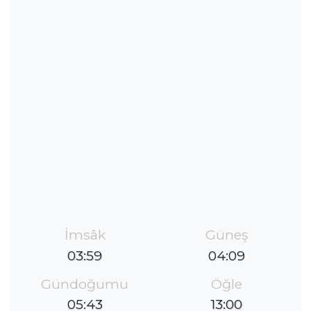
İmsâk
Güneş
03:59
04:09
Gündoğumu
Öğle
05:43
13:00