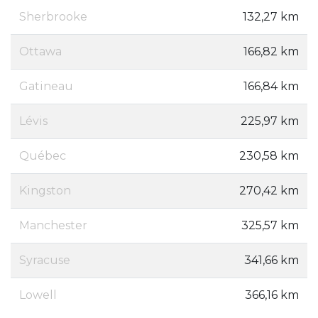
Sherbrooke
132,27 km
Ottawa
166,82 km
Gatineau
166,84 km
Lévis
225,97 km
Québec
230,58 km
Kingston
270,42 km
Manchester
325,57 km
Syracuse
341,66 km
Lowell
366,16 km