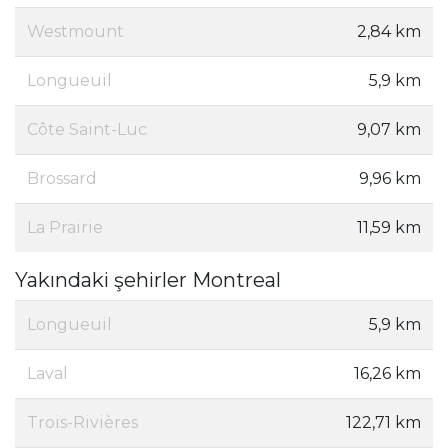
Westmount
2,84 km
Longueuil
5,9 km
Côte Saint-Luc
9,07 km
Brossard
9,96 km
La Prairie
11,59 km
Yakındaki şehirler Montreal
Longueuil
5,9 km
Laval
16,26 km
Trois-Rivières
122,71 km