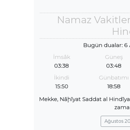
Namaz Vakitler
Hin
Bugün dualar: 6
İmsâk
Güneş
03:38
03:48
İkindi
Günbatımı
15:50
18:58
Mekke, Nāḩīyat Saddat al Hindīya
zaman
Ağustos 20