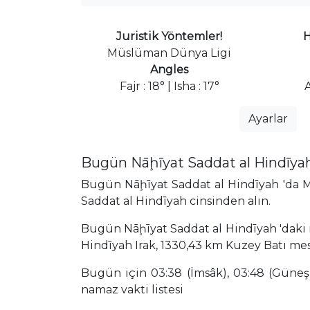
Juristik Yöntemler!
H
Müslüman Dünya Ligi
Angles
Fajr : 18° | Isha : 17°
Ayarlar
Bugün Nāḩīyat Saddat al Hindīyah
Bugün Nāḩīyat Saddat al Hindīyah 'da Mü
Saddat al Hindīyah cinsinden alın.
Bugün Nāḩīyat Saddat al Hindīyah 'daki n
Hindīyah Irak, 1330,43 km Kuzey Batı me
Bugün için 03:38 (İmsâk), 03:48 (Güneş),
namaz vakti listesi