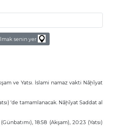
lmak senin yer
şam ve Yatsı. İslami namaz vakti Nāḩīyat
atsı) 'de tamamlanacak. Nāḩīyat Saddat al
(Günbatımı), 18:58 (Akşam), 20:23 (Yatsı)