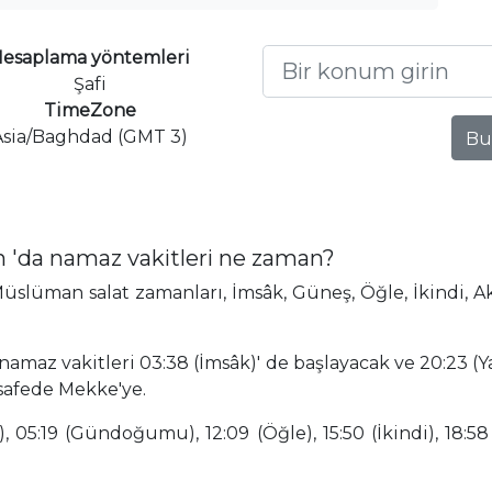
esaplama yöntemleri
Şafi
TimeZone
Asia/Baghdad (GMT 3)
Bu
 'da namaz vakitleri ne zaman?
slüman salat zamanları, İmsâk, Güneş, Öğle, İkindi, Ak
amaz vakitleri 03:38 (İmsâk)' de başlayacak ve 20:23 (Y
safede Mekke'ye.
 05:19 (Gündoğumu), 12:09 (Öğle), 15:50 (İkindi), 18:58 