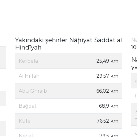
Yakındaki şehirler Nāḩīyat Saddat al
Nā
Hindīyah
10
N
Kerbela
25,49 km
y
Al Hillah
29,57 km
Abu Ghraib
66,02 km
ع
Bağdat
68,9 km
Kufe
76,52 km
Necef
79,5 km