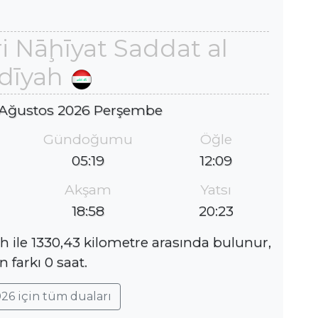
i Nāḩīyat Saddat al
dīyah
 Ağustos 2026 Perşembe
Gündoğumu
Öğle
05:19
12:09
Akşam
Yatsı
18:58
20:23
h ile 1330,43 kilometre arasında bulunur,
 farkı 0 saat.
26 için tüm duaları