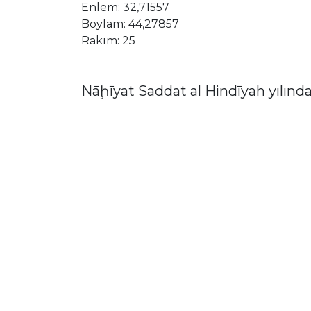
Enlem: 32,71557
Boylam: 44,27857
Rakım: 25
Nāḩīyat Saddat al Hindīyah yılında