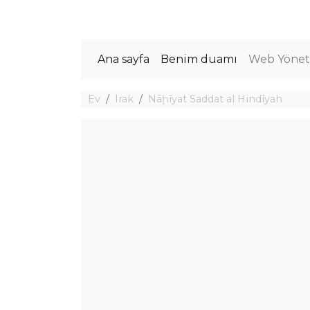
Ana sayfa
Benim duamı
Web Yöneti
Ev
Irak
Nāḩīyat Saddat al Hindīyah