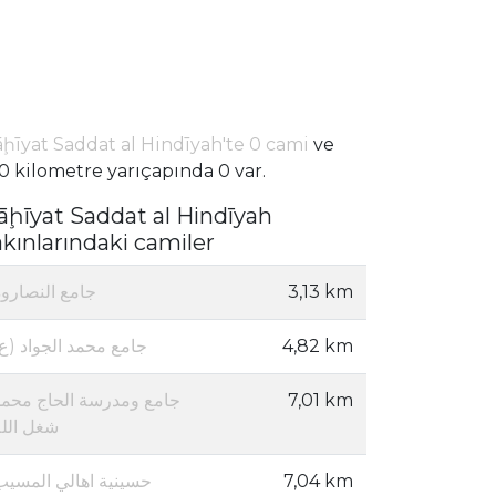
ḩīyat Saddat al Hindīyah'te 0 cami
ve
0 kilometre yarıçapında 0 var.
āḩīyat Saddat al Hindīyah
akınlarındaki camiler
جامع النصاروة
3,13 km
جامع محمد الجواد ()
4,82 km
جامع ومدرسة الحاج محمد
7,01 km
شغل الله
حسينية اهالي المسيب
7,04 km