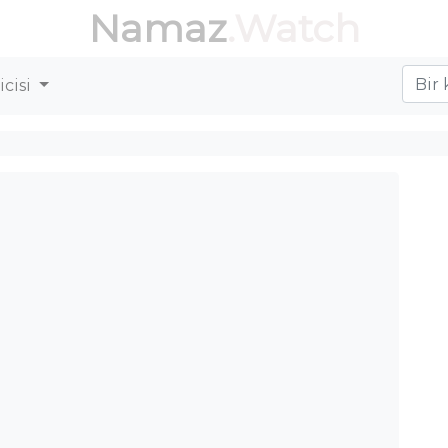
Namaz
.Watch
cisi