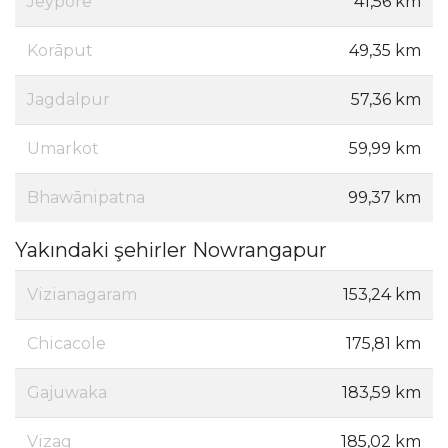
Jeypore
41,56 km
Korāput
49,35 km
Jagdalpur
57,36 km
Umarkot
59,99 km
Bhawānipatna
99,37 km
Yakındaki şehirler Nowrangapur
Vizianagaram
153,24 km
Chicacole
175,81 km
Gajuwaka
183,59 km
Vizag
185,02 km