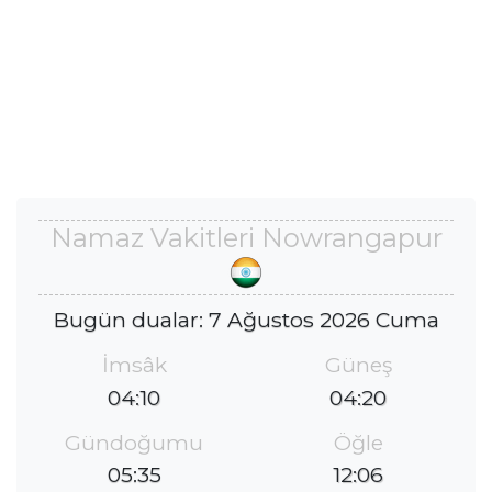
Namaz Vakitleri Nowrangapur
Bugün dualar: 7 Ağustos 2026 Cuma
İmsâk
Güneş
04:10
04:20
Gündoğumu
Öğle
05:35
12:06