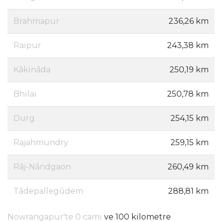
Brahmapur
236,26 km
Raipur
243,38 km
Kākināda
250,19 km
Bhilai
250,78 km
Durg
254,15 km
Rajahmundry
259,15 km
Rāj-Nāndgaon
260,49 km
Tādepallegūdem
288,81 km
Nowrangapur'te 0 cami
ve 100 kilometre