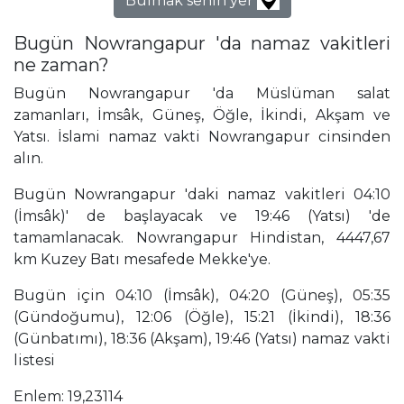
Bulmak senin yer
Bugün Nowrangapur 'da namaz vakitleri
ne zaman?
Bugün Nowrangapur 'da Müslüman salat
zamanları, İmsâk, Güneş, Öğle, İkindi, Akşam ve
Yatsı. İslami namaz vakti Nowrangapur cinsinden
alın.
Bugün Nowrangapur 'daki namaz vakitleri 04:10
(İmsâk)' de başlayacak ve 19:46 (Yatsı) 'de
tamamlanacak. Nowrangapur Hindistan, 4447,67
km Kuzey Batı mesafede Mekke'ye.
Bugün için 04:10 (İmsâk), 04:20 (Güneş), 05:35
(Gündoğumu), 12:06 (Öğle), 15:21 (İkindi), 18:36
(Günbatımı), 18:36 (Akşam), 19:46 (Yatsı) namaz vakti
listesi
Enlem: 19,23114