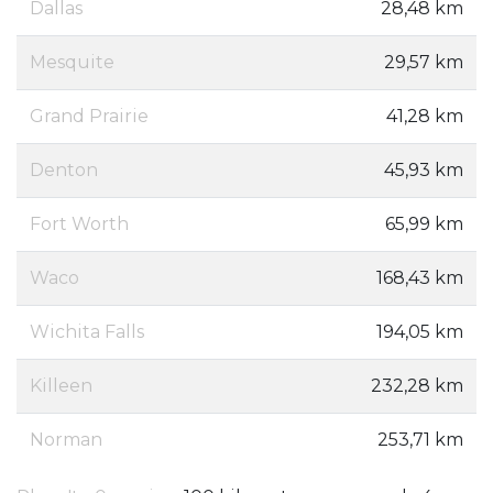
Dallas
28,48 km
Mesquite
29,57 km
Grand Prairie
41,28 km
Denton
45,93 km
Fort Worth
65,99 km
Waco
168,43 km
Wichita Falls
194,05 km
Killeen
232,28 km
Norman
253,71 km