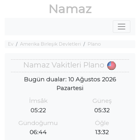
Namaz
Ev
Amerika Birleşik Devletleri
Plano
Namaz Vakitleri Plano
Bugün dualar: 10 Ağustos 2026
Pazartesi
İmsâk
Güneş
05:22
05:32
Gündoğumu
Öğle
06:44
13:32