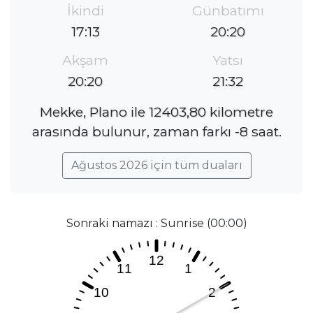
İkindi
Günbatımı
17:13
20:20
Akşam
Yatsı
20:20
21:32
Mekke, Plano ile 12403,80 kilometre
arasında bulunur, zaman farkı -8 saat.
Ağustos 2026 için tüm duaları
Sonraki namazı : Sunrise (00:00)