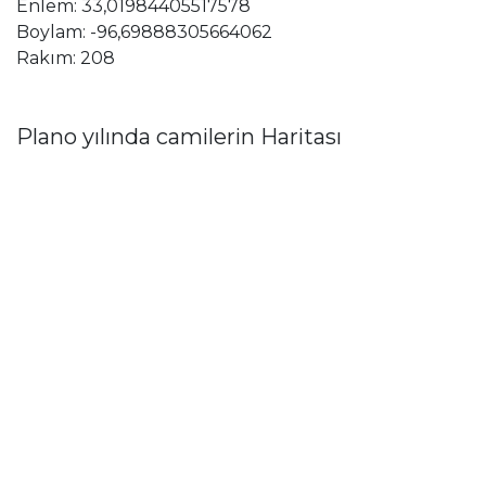
Enlem: 33,01984405517578
Boylam: -96,69888305664062
Rakım: 208
Plano yılında camilerin Haritası