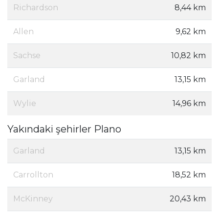
Richardson
8,44 km
Allen
9,62 km
Sachse
10,82 km
Garland
13,15 km
Wylie
14,96 km
Yakındaki şehirler Plano
Garland
13,15 km
Carrollton
18,52 km
McKinney
20,43 km