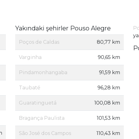
Yakındaki şehirler Pouso Alegre
Po
ya
Poços de Caldas
80,77 km
P
Varginha
90,65 km
Pindamonhangaba
91,59 km
Taubaté
96,28 km
Guaratinguetá
100,08 km
Bragança Paulista
101,53 km
m
São José dos Campos
110,43 km