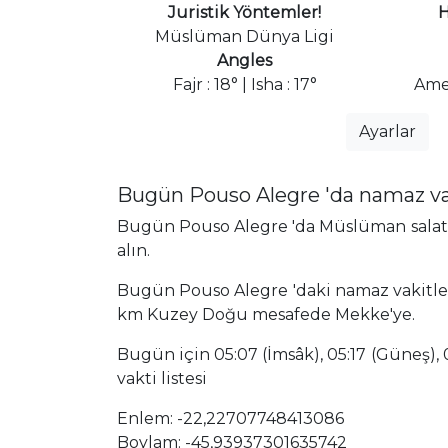
Juristik Yöntemler!
H
Müslüman Dünya Ligi
Angles
Fajr : 18° | Isha : 17°
Ame
Ayarlar
Bugün Pouso Alegre 'da namaz va
Bugün Pouso Alegre 'da Müslüman salat z
alın.
Bugün Pouso Alegre 'daki namaz vakitleri
km Kuzey Doğu mesafede Mekke'ye.
Bugün için 05:07 (İmsâk), 05:17 (Güneş), 0
vakti listesi
Enlem: -22,22707748413086
Boylam: -45,93937301635742