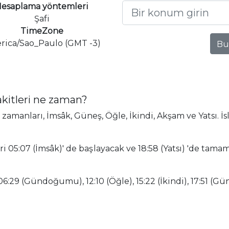
esaplama yöntemleri
Şafi
TimeZone
rica/Sao_Paulo (GMT -3)
Bu
kitleri ne zaman?
amanları, İmsâk, Güneş, Öğle, İkindi, Akşam ve Yatsı. İ
 05:07 (İmsâk)' de başlayacak ve 18:58 (Yatsı) 'de tama
6:29 (Gündoğumu), 12:10 (Öğle), 15:22 (İkindi), 17:51 (Gün