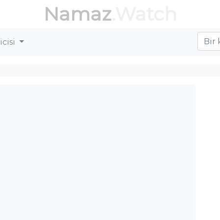
Namaz
.Watch
cisi