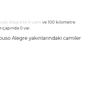
uso Alegre'te 0 cami
ve 100 kilometre
rıçapında 0 var.
ouso Alegre yakınlarındaki camiler