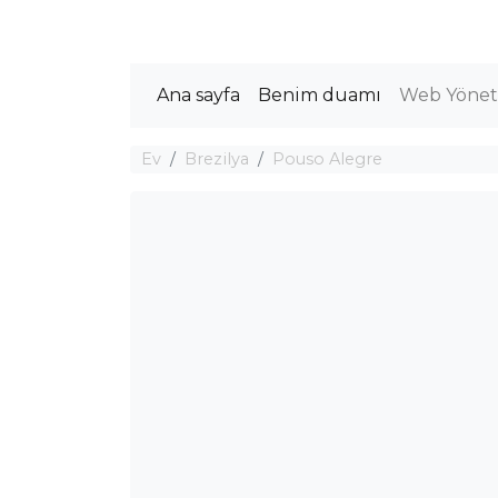
Ana sayfa
Benim duamı
Web Yöneti
Ev
Brezilya
Pouso Alegre