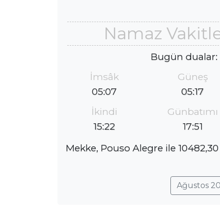
Namaz Vakitle
Bugün dualar:
İmsâk
Güneş
05:07
05:17
İkindi
Günbatımı
15:22
17:51
Mekke, Pouso Alegre ile 10482,30
Ağustos 20