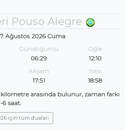
ri Pouso Alegre
 7 Ağustos 2026 Cuma
Gündoğumu
Öğle
06:29
12:10
Akşam
Yatsı
17:51
18:58
 kilometre arasında bulunur, zaman farkı
-6 saat.
26 için tüm duaları