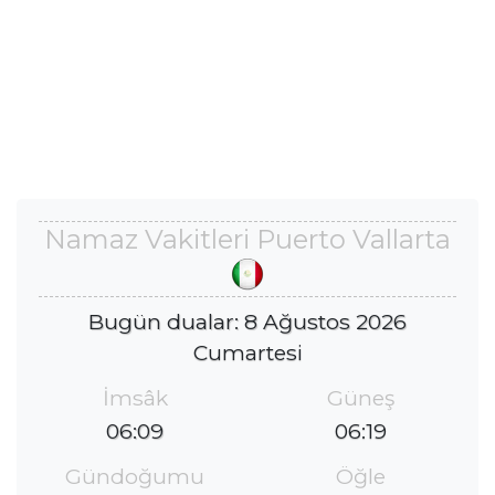
Namaz Vakitleri Puerto Vallarta
Bugün dualar: 8 Ağustos 2026
Cumartesi
İmsâk
Güneş
06:09
06:19
Gündoğumu
Öğle