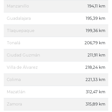
Manzanillo
194,11 km
Guadalajara
195,39 km
Tlaquepaque
199,36 km
Tonalá
206,79 km
Ciudad Guzmán
211,91 km
Villa de Álvarez
218,24 km
Colima
221,33 km
Mazatlán
312,47 km
Zamora
315,89 km