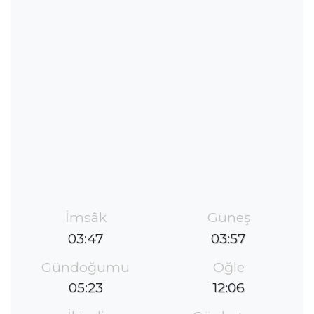
İmsâk
Güneş
03:47
03:57
Gündoğumu
Öğle
05:23
12:06