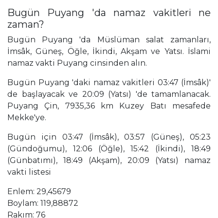
Bugün Puyang 'da namaz vakitleri ne
zaman?
Bugün Puyang 'da Müslüman salat zamanları,
İmsâk, Güneş, Öğle, İkindi, Akşam ve Yatsı. İslami
namaz vakti Puyang cinsinden alın.
Bugün Puyang 'daki namaz vakitleri 03:47 (İmsâk)'
de başlayacak ve 20:09 (Yatsı) 'de tamamlanacak.
Puyang Çin, 7935,36 km Kuzey Batı mesafede
Mekke'ye.
Bugün için 03:47 (İmsâk), 03:57 (Güneş), 05:23
(Gündoğumu), 12:06 (Öğle), 15:42 (İkindi), 18:49
(Günbatımı), 18:49 (Akşam), 20:09 (Yatsı) namaz
vakti listesi
Enlem: 29,45679
Boylam: 119,88872
Rakım: 76