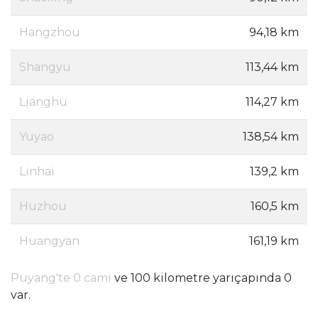
Hangzhou
94,18 km
Shangyu
113,44 km
Lianghu
114,27 km
Yuyao
138,54 km
Linhai
139,2 km
Huzhou
160,5 km
Huangyan
161,19 km
Puyang'te 0 cami
ve 100 kilometre yarıçapında 0
var.