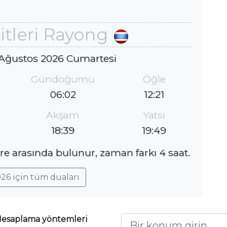
tleri Rayong
 Ağustos 2026 Cumartesi
Gündoğumu
Öğle
06:02
12:21
Akşam
Yatsı
18:39
19:49
re arasında bulunur, zaman farkı 4 saat.
26 için tüm duaları
esaplama yöntemleri