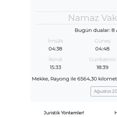
Namaz Vaki
Bugün dualar: 8
İmsâk
Güneş
04:38
04:48
İkindi
Günbatımı
15:33
18:39
Mekke, Rayong ile 6564,30 kilomet
Ağustos 20
Juristik Yöntemler!
H