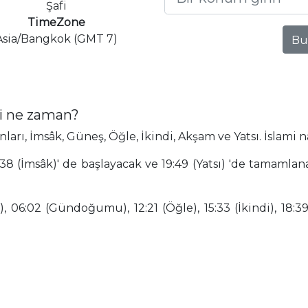
Şafi
TimeZone
Asia/Bangkok (GMT 7)
Bu
i ne zaman?
ı, İmsâk, Güneş, Öğle, İkindi, Akşam ve Yatsı. İslami 
8 (İmsâk)' de başlayacak ve 19:49 (Yatsı) 'de tamaml
 06:02 (Gündoğumu), 12:21 (Öğle), 15:33 (İkindi), 18:39 