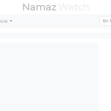
Namaz
.Watch
cisi