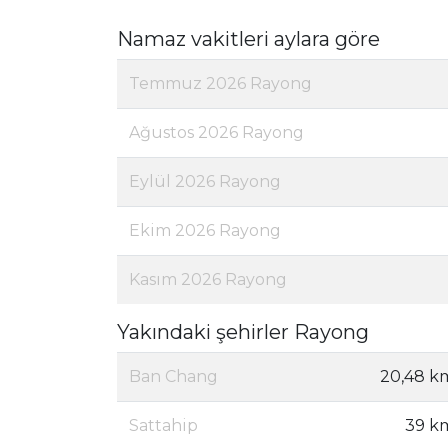
Namaz vakitleri aylara göre
Temmuz 2026 Rayong
Ağustos 2026 Rayong
Eylül 2026 Rayong
Ekim 2026 Rayong
Kasım 2026 Rayong
Yakındaki şehirler Rayong
Ban Chang
20,48 k
Sattahip
39 k