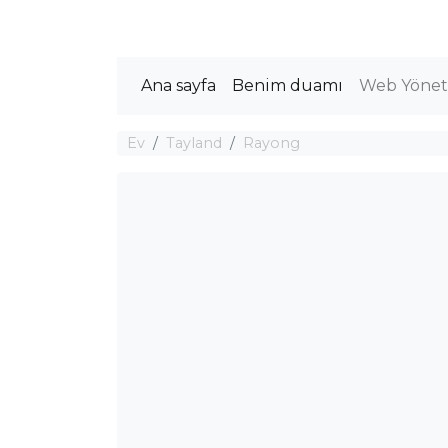
Ana sayfa
Benim duamı
Web Yöneti
Ev
Tayland
Rayong