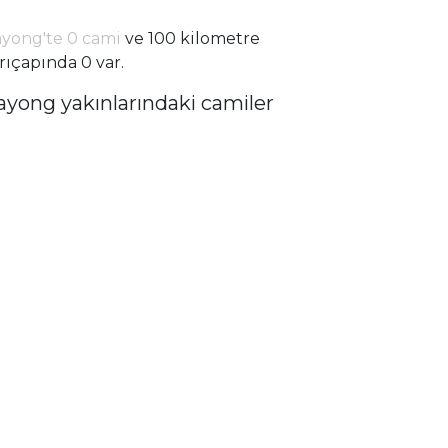
yong'te 0 cami
ve 100 kilometre
rıçapında 0 var.
ayong yakınlarındaki camiler