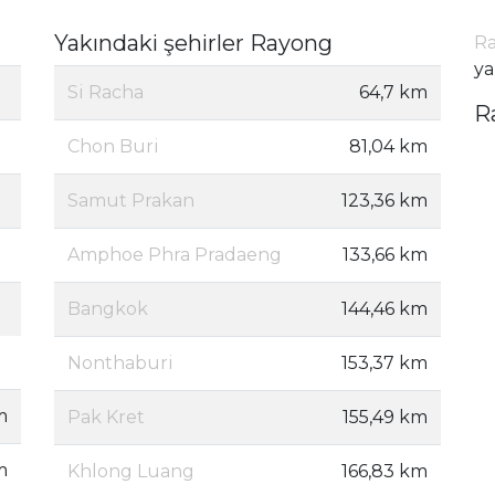
Yakındaki şehirler Rayong
Ra
ya
Si Racha
64,7 km
R
Chon Buri
81,04 km
Samut Prakan
123,36 km
Amphoe Phra Pradaeng
133,66 km
Bangkok
144,46 km
Nonthaburi
153,37 km
m
Pak Kret
155,49 km
m
Khlong Luang
166,83 km