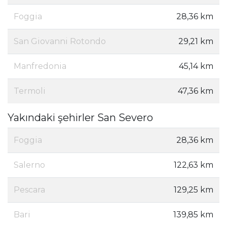
Foggia
28,36 km
San Giovanni Rotondo
29,21 km
Manfredonia
45,14 km
Termoli
47,36 km
Yakındaki şehirler San Severo
Foggia
28,36 km
Salerno
122,63 km
Pescara
129,25 km
Bari
139,85 km