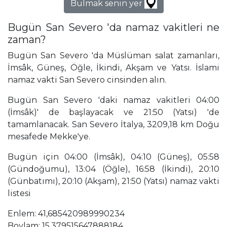
Bulmak senin yer
Bugün San Severo 'da namaz vakitleri ne
zaman?
Bugün San Severo 'da Müslüman salat zamanları,
İmsâk, Güneş, Öğle, İkindi, Akşam ve Yatsı. İslami
namaz vakti San Severo cinsinden alın.
Bugün San Severo 'daki namaz vakitleri 04:00
(İmsâk)' de başlayacak ve 21:50 (Yatsı) 'de
tamamlanacak. San Severo İtalya, 3209,18 km Doğu
mesafede Mekke'ye.
Bugün için 04:00 (İmsâk), 04:10 (Güneş), 05:58
(Gündoğumu), 13:04 (Öğle), 16:58 (İkindi), 20:10
(Günbatımı), 20:10 (Akşam), 21:50 (Yatsı) namaz vakti
listesi
Enlem: 41,685420989990234
Boylam: 15,379515647888184