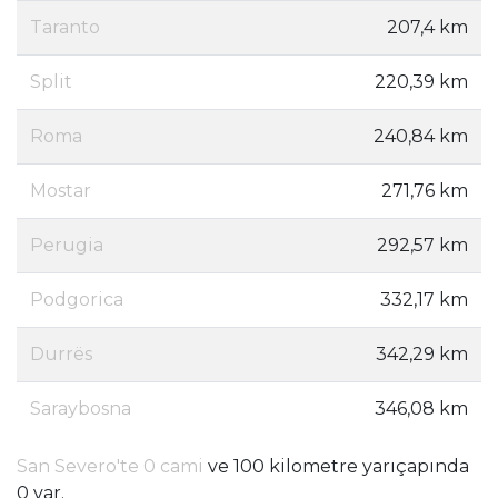
Taranto
207,4 km
Split
220,39 km
Roma
240,84 km
Mostar
271,76 km
Perugia
292,57 km
Podgorica
332,17 km
Durrës
342,29 km
Saraybosna
346,08 km
San Severo'te 0 cami
ve 100 kilometre yarıçapında
0 var.