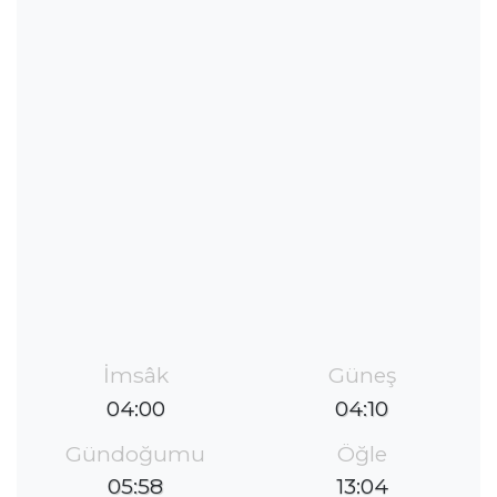
İmsâk
Güneş
04:00
04:10
Gündoğumu
Öğle
05:58
13:04