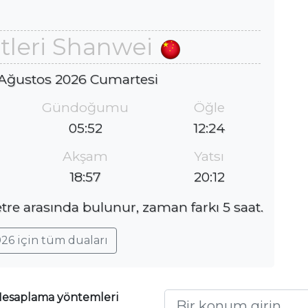
tleri Shanwei
 Ağustos 2026 Cumartesi
Gündoğumu
Öğle
05:52
12:24
Akşam
Yatsı
18:57
20:12
re arasında bulunur, zaman farkı 5 saat.
26 için tüm duaları
esaplama yöntemleri