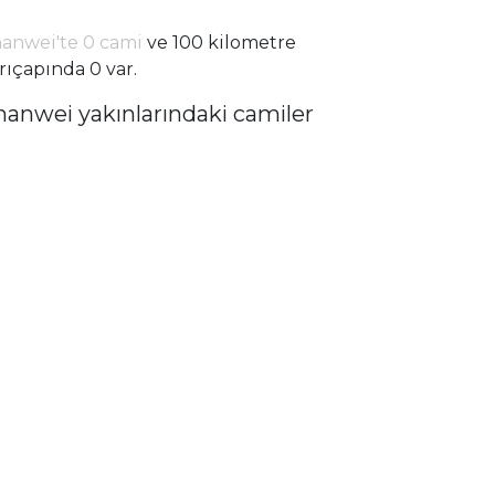
anwei'te 0 cami
ve 100 kilometre
rıçapında 0 var.
hanwei yakınlarındaki camiler