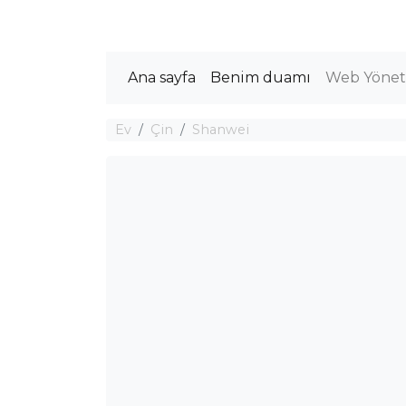
Ana sayfa
Benim duamı
Web Yöneti
Ev
Çin
Shanwei