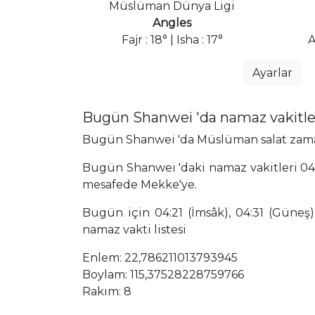
Müslüman Dünya Ligi
Angles
Fajr : 18° | Isha : 17°
A
Ayarlar
Bugün Shanwei 'da namaz vakitle
Bugün Shanwei 'da Müslüman salat zamanla
Bugün Shanwei 'daki namaz vakitleri 04:
mesafede Mekke'ye.
Bugün için 04:21 (İmsâk), 04:31 (Güneş),
namaz vakti listesi
Enlem: 22,786211013793945
Boylam: 115,37528228759766
Rakım: 8