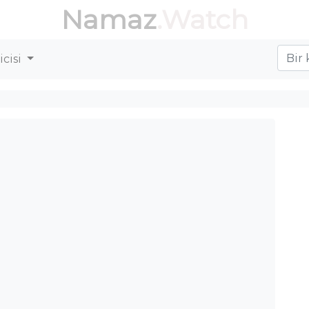
Namaz
.Watch
cisi