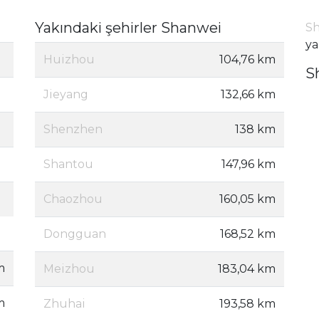
Yakındaki şehirler Shanwei
Sh
ya
Huizhou
104,76 km
S
Jieyang
132,66 km
Shenzhen
138 km
Shantou
147,96 km
Chaozhou
160,05 km
Dongguan
168,52 km
m
Meizhou
183,04 km
m
Zhuhai
193,58 km