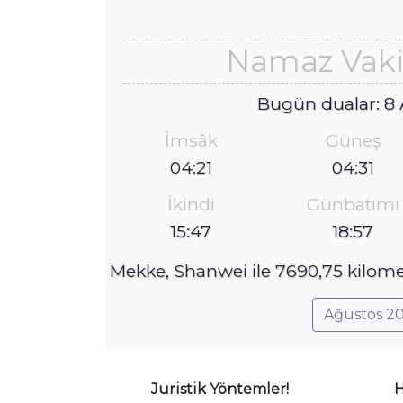
Namaz Vaki
Bugün dualar: 8
İmsâk
Güneş
04:21
04:31
İkindi
Günbatımı
15:47
18:57
Mekke, Shanwei ile 7690,75 kilomet
Ağustos 20
Juristik Yöntemler!
H