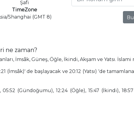
Şafi
TimeZone
sia/Shanghai (GMT 8)
Bu
ri ne zaman?
rı, İmsâk, Güneş, Öğle, İkindi, Akşam ve Yatsı. İslami
21 (İmsâk)' de başlayacak ve 20:12 (Yatsı) 'de tamamlan
 05:52 (Gündoğumu), 12:24 (Öğle), 15:47 (İkindi), 18:57 