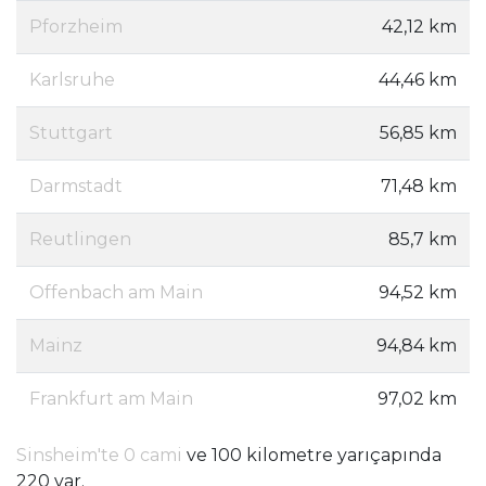
Pforzheim
42,12 km
Karlsruhe
44,46 km
Stuttgart
56,85 km
Darmstadt
71,48 km
Reutlingen
85,7 km
Offenbach am Main
94,52 km
Mainz
94,84 km
Frankfurt am Main
97,02 km
Sinsheim'te 0 cami
ve 100 kilometre yarıçapında
220 var.