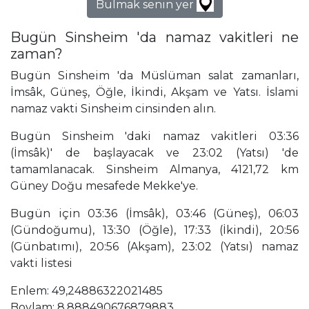
Bulmak senin yer
Bugün Sinsheim 'da namaz vakitleri ne
zaman?
Bugün Sinsheim 'da Müslüman salat zamanları,
İmsâk, Güneş, Öğle, İkindi, Akşam ve Yatsı. İslami
namaz vakti Sinsheim cinsinden alın.
Bugün Sinsheim 'daki namaz vakitleri 03:36
(İmsâk)' de başlayacak ve 23:02 (Yatsı) 'de
tamamlanacak. Sinsheim Almanya, 4121,72 km
Güney Doğu mesafede Mekke'ye.
Bugün için 03:36 (İmsâk), 03:46 (Güneş), 06:03
(Gündoğumu), 13:30 (Öğle), 17:33 (İkindi), 20:56
(Günbatımı), 20:56 (Akşam), 23:02 (Yatsı) namaz
vakti listesi
Enlem: 49,24886322021485
Boylam: 8,888490676879883