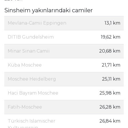
Sinsheim yakınlarındaki camiler
Mevlana-Camii Eppingen
13,1 km
DITIB Gundelsheim
19,62 km
Minar Sinan Camii
20,68 km
Küba Moschee
21,71 km
Moschee Heidelberg
25,11 km
Haci Bayram Moschee
25,98 km
Fatih-Moschee
26,28 km
Türkisch Islamischer
26,84 km
Kulturverein