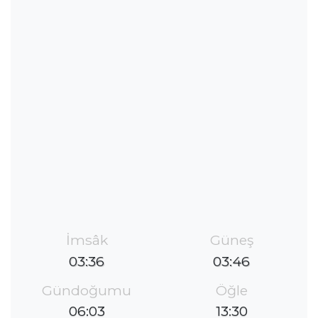
İmsâk
Güneş
03:36
03:46
Gündoğumu
Öğle
06:03
13:30