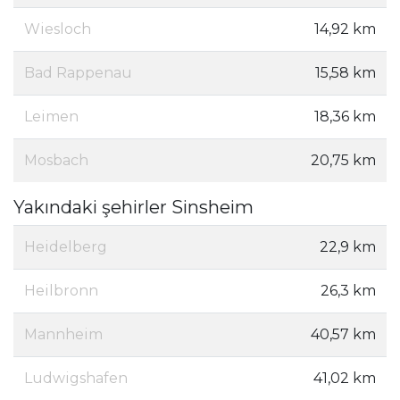
Wiesloch
14,92 km
Bad Rappenau
15,58 km
Leimen
18,36 km
Mosbach
20,75 km
Yakındaki şehirler Sinsheim
Heidelberg
22,9 km
Heilbronn
26,3 km
Mannheim
40,57 km
Ludwigshafen
41,02 km