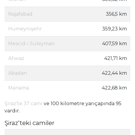
Najafabad
356,5 km
Humeynişehr
359,23 km
Mescid-i Süleyman
407,59 km
Ahwaz
421,71 km
Abadan
422,44 km
Manama
422,68 km
Şiraz'te 37 cami
ve 100 kilometre yarıçapında 95
vardır.
Şiraz'teki camiler