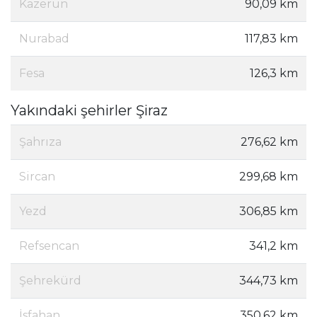
Kazerun
90,09 km
Nurabad
117,83 km
Fesa
126,3 km
Yakındaki şehirler Şiraz
Şahrıza
276,62 km
Sircan
299,68 km
Yezd
306,85 km
Refsencan
341,2 km
Şehrekürd
344,73 km
İsfahan
350,62 km