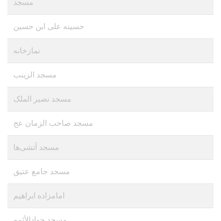
مسجد
حسینه علی ابن حسین
نمازخانه
مسجد الزینب
مسجد نصیر الملک
مسجد صاحب الزمان عج
مسجد آتشی‌ها
مسجد جامع عتیق
امامزاده ابراهیم
مسجد جوادالأئمه