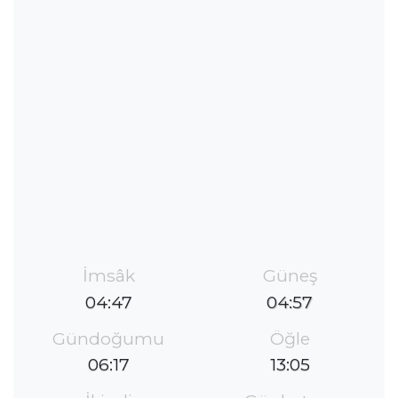
İmsâk
Güneş
04:47
04:57
Gündoğumu
Öğle
06:17
13:05