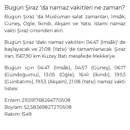
Bugün Şiraz 'da namaz vakitleri ne zaman?
Bugün Şiraz 'da Müslüman salat zamanları, İmsâk,
Güneş, Öğle, İkindi, Akşam ve Yatsı. İslami namaz
vakti Şiraz cinsinden alın.
Bugün Şiraz 'daki namaz vakitleri 04:47 (İmsâk)' de
başlayacak ve 21:08 (Yatsı) 'de tamamlanacak. Şiraz
İran, 1567,90 km Kuzey Batı mesafede Mekke'ye.
Bugün için 04:47 (İmsâk), 04:57 (Güneş), 06:17
(Gündoğumu), 13:05 (Öğle), 16:41 (İkindi), 19:53
(Günbatımı), 19:53 (Akşam), 21:08 (Yatsı) namaz vakti
listesi
Enlem: 29,591768264770508
Boylam: 52,58369827270508
Rakım: 1549