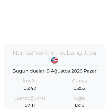
Namaz Vakitleri Subang Jaya
Bugün dualar: 9 Ağustos 2026 Pazar
İmsâk
Güneş
05:42
05:52
Gündoğumu
Öğle
07:11
13:19