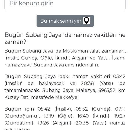
Bulmak senin yer
Bugün Subang Jaya 'da namaz vakitleri ne
zaman?
Bugün Subang Jaya 'da Müslüman salat zamanları,
İmsâk, Güneş, Öğle, İkindi, Akşam ve Yatsı. İslami
namaz vakti Subang Jaya cinsinden alın.
Bugün Subang Jaya 'daki namaz vakitleri 05:42
(İmsâk)' de başlayacak ve 20:38 (Yatsı) 'de
tamamlanacak. Subang Jaya Malezya, 6965,52 km
Kuzey Batı mesafede Mekke'ye.
Bugün için 05:42 (İmsâk), 05:52 (Güneş), 07:11
(Gündoğumu), 13:19 (Öğle), 16:40 (İkindi), 19:27
(Günbatımı), 19:26 (Akşam), 20:38 (Yatsı) namaz
vakti listesi