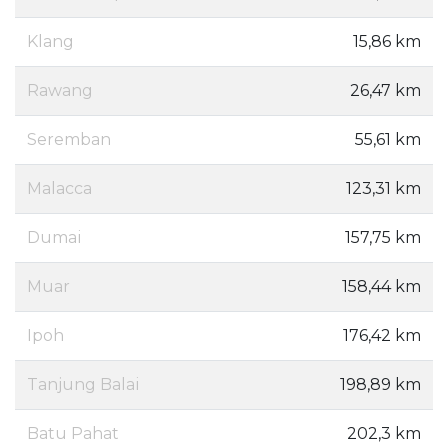
Klang
15,86 km
Rawang
26,47 km
Seremban
55,61 km
Malacca
123,31 km
Dumai
157,75 km
Muar
158,44 km
Ipoh
176,42 km
Tanjung Balai
198,89 km
Batu Pahat
202,3 km