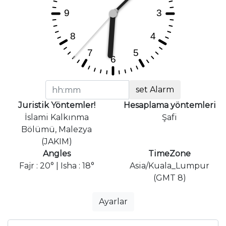
set Alarm
Juristik Yöntemler!
Hesaplama yöntemleri
İslami Kalkınma
Şafi
Bölümü, Malezya
(JAKIM)
Angles
TimeZone
Fajr : 20° | Isha : 18°
Asia/Kuala_Lumpur
(GMT 8)
Ayarlar