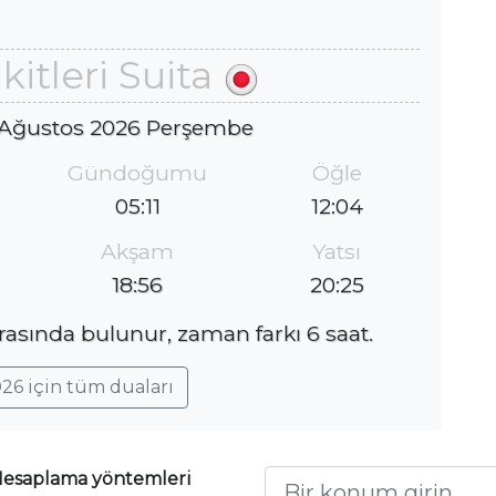
itleri Suita
 Ağustos 2026 Perşembe
Gündoğumu
Öğle
05:11
12:04
Akşam
Yatsı
18:56
20:25
arasında bulunur, zaman farkı 6 saat.
26 için tüm duaları
esaplama yöntemleri