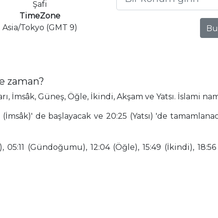
Şafi
TimeZone
Asia/Tokyo (GMT 9)
Bu
ne zaman?
 İmsâk, Güneş, Öğle, İkindi, Akşam ve Yatsı. İslami nam
 (İmsâk)' de başlayacak ve 20:25 (Yatsı) 'de tamamlanac
 05:11 (Gündoğumu), 12:04 (Öğle), 15:49 (İkindi), 18:56 