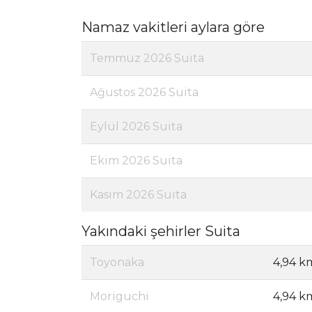
Namaz vakitleri aylara göre
Temmuz 2026 Suita
Ağustos 2026 Suita
Eylül 2026 Suita
Ekim 2026 Suita
Kasım 2026 Suita
Yakındaki şehirler Suita
Toyonaka
4,94 k
Moriguchi
4,94 k