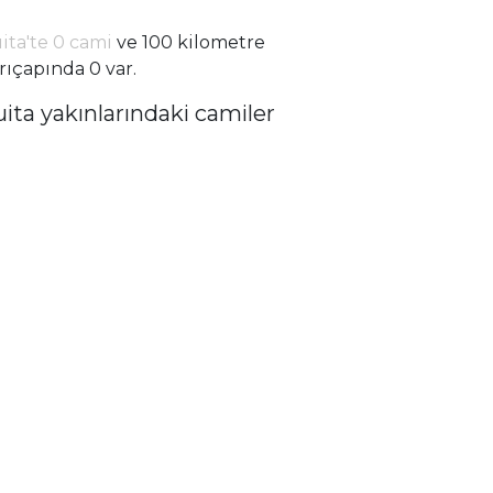
ita'te 0 cami
ve 100 kilometre
rıçapında 0 var.
uita yakınlarındaki camiler