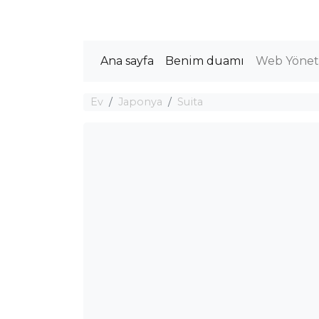
Ana sayfa
Benim duamı
Web Yöneti
Ev
Japonya
Suita