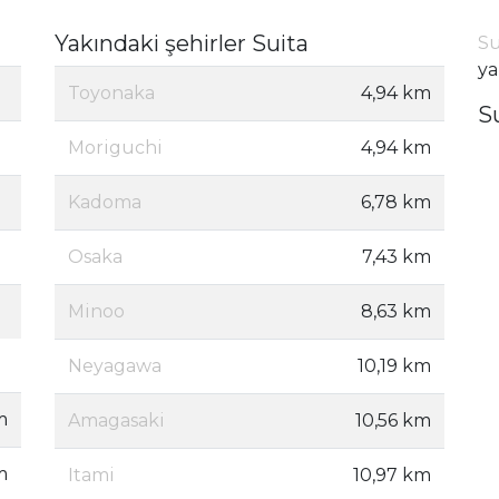
Yakındaki şehirler Suita
Su
ya
Toyonaka
4,94 km
S
Moriguchi
4,94 km
Kadoma
6,78 km
Osaka
7,43 km
Minoo
8,63 km
Neyagawa
10,19 km
m
Amagasaki
10,56 km
m
Itami
10,97 km