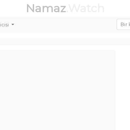
Namaz
.Watch
cisi