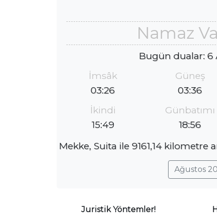
Namaz Vak
Bugün dualar: 6
İmsâk
Güneş
03:26
03:36
İkindi
Günbatımı
15:49
18:56
Mekke, Suita ile 9161,14 kilometre 
Ağustos 20
Juristik Yöntemler!
H