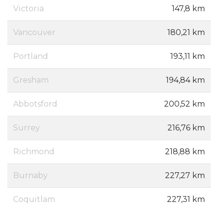
Victoria
147,8 km
Vancouver
180,21 km
Portland
193,11 km
Gresham
194,84 km
Abbotsford
200,52 km
Surrey
216,76 km
Richmond
218,88 km
Burnaby
227,27 km
Coquitlam
227,31 km