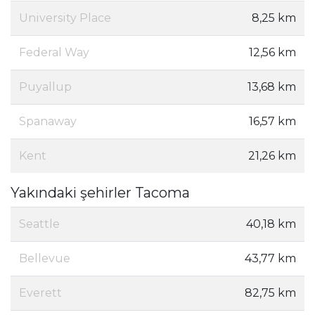
University Place
8,25 km
Federal Way
12,56 km
Puyallup
13,68 km
Spanaway
16,57 km
Kent
21,26 km
Yakındaki şehirler Tacoma
Seattle
40,18 km
Bellevue
43,77 km
Everett
82,75 km