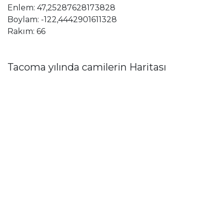
Enlem: 47,25287628173828
Boylam: -122,4442901611328
Rakım: 66
Tacoma yılında camilerin Haritası