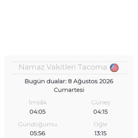
Namaz Vakitleri Tacoma
Bugün dualar: 8 Ağustos 2026
Cumartesi
İmsâk
Güneş
04:05
04:15
Gündoğumu
Öğle
05:56
13:15