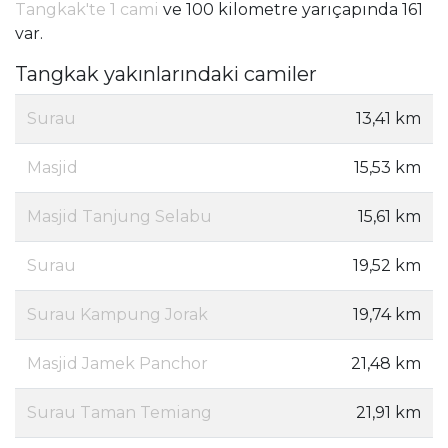
Tangkak'te 1 cami
ve 100 kilometre yarıçapında 161
var.
Tangkak yakınlarındaki camiler
Surau
13,41 km
Masjid
15,53 km
Masjid Tanjung Selabu
15,61 km
Surau
19,52 km
Surau Kampung Jorak
19,74 km
Masjid Jamek Panchor
21,48 km
Surau Taman Temiang
21,91 km