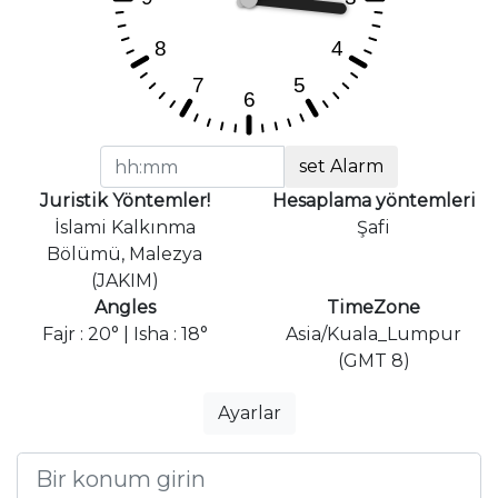
set Alarm
Juristik Yöntemler!
Hesaplama yöntemleri
İslami Kalkınma
Şafi
Bölümü, Malezya
(JAKIM)
Angles
TimeZone
Fajr : 20° | Isha : 18°
Asia/Kuala_Lumpur
(GMT 8)
Ayarlar