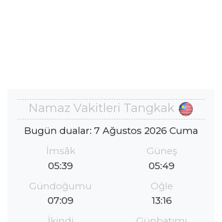
Namaz Vakitleri Tangkak
Bugün dualar: 7 Ağustos 2026 Cuma
İmsâk
Güneş
05:39
05:49
Gündoğumu
Öğle
07:09
13:16
İkindi
Günbatımı