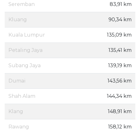
Seremban
83,91 km
Kluang
90,34 km
Kuala Lumpur
135,09 km
Petaling Jaya
135,41 km
Subang Jaya
139,19 km
Dumai
143,56 km
Shah Alam
144,34 km
Klang
148,91 km
Rawang
158,12 km