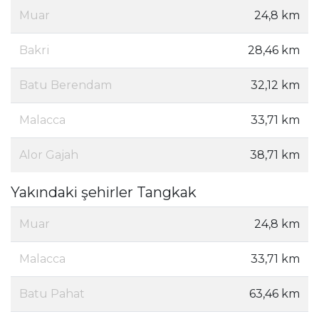
Muar
24,8 km
Bakri
28,46 km
Batu Berendam
32,12 km
Malacca
33,71 km
Alor Gajah
38,71 km
Yakındaki şehirler Tangkak
Muar
24,8 km
Malacca
33,71 km
Batu Pahat
63,46 km