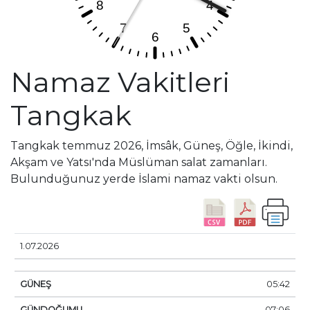
Namaz Vakitleri
Tangkak
Tangkak temmuz 2026, İmsâk, Güneş, Öğle, İkindi,
Akşam ve Yatsı'nda Müslüman salat zamanları.
Bulunduğunuz yerde İslami namaz vakti olsun.
TARIHI
GÜNEŞ
GÜNDOĞUMU
ÖĞLE
İKINDI
1.07.2026
05:42
07:06