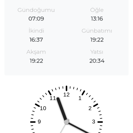
Gündoğumu
Öğle
07:09
13:16
İkindi
Günbatımı
16:37
19:22
Akşam
Yatsı
19:22
20:34