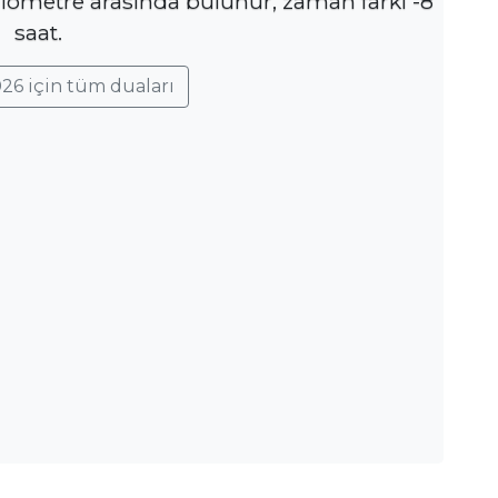
ilometre arasında bulunur, zaman farkı -8
saat.
26 için tüm duaları