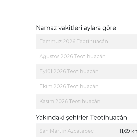
Namaz vakitleri aylara göre
Temmuz 2026 Teotihuacán
Ağustos 2026 Teotihuacán
Eylül 2026 Teotihuacán
Ekim 2026 Teotihuacán
Kasım 2026 Teotihuacán
Yakındaki şehirler Teotihuacán
San Martín Azcatepec
11,69 k