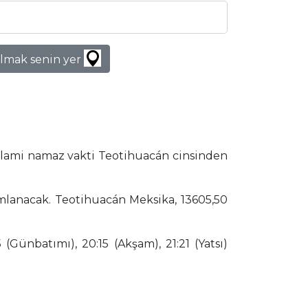
lmak senin yer
İslami namaz vakti Teotihuacán cinsinden
amlanacak. Teotihuacán Meksika, 13605,50
(Günbatımı), 20:15 (Akşam), 21:21 (Yatsı)