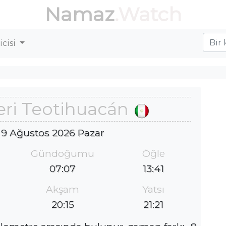
Namaz
.Watch
cisi
eri Teotihuacán
 9 Ağustos 2026 Pazar
Gündoğumu
Öğle
07:07
13:41
Akşam
Yatsı
20:15
21:21