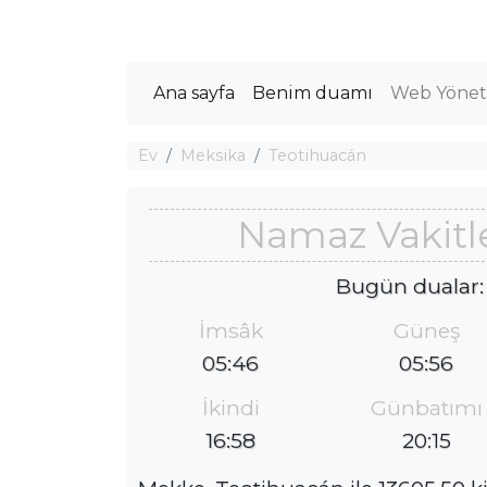
Ana sayfa
Benim duamı
Web Yöneti
Ev
Meksika
Teotihuacán
Namaz Vakitl
Bugün dualar:
İmsâk
Güneş
05:46
05:56
İkindi
Günbatımı
16:58
20:15