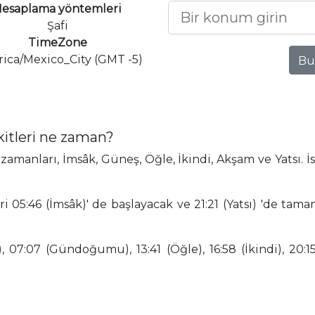
esaplama yöntemleri
Şafi
TimeZone
ica/Mexico_City (GMT -5)
Bu
itleri ne zaman?
manları, İmsâk, Güneş, Öğle, İkindi, Akşam ve Yatsı. 
 05:46 (İmsâk)' de başlayacak ve 21:21 (Yatsı) 'de tam
 07:07 (Gündoğumu), 13:41 (Öğle), 16:58 (İkindi), 20:15 