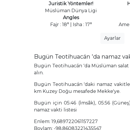
Juristik Yöntemler!
H
Müslüman Dünya Ligi
Angles
Fajr : 18° | Isha : 17°
Amer
Ayarlar
Bugün Teotihuacán 'da namaz vak
Bugün Teotihuacán 'da Müslüman salat za
alın.
Bugün Teotihuacán 'daki namaz vakitleri
km Kuzey Doğu mesafede Mekke'ye.
Bugün için 05:46 (İmsâk), 05:56 (Güneş),
namaz vakti listesi
Enlem: 19,689722061157227
Boylam: -98,86083221435547