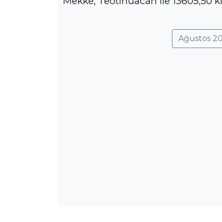
Mekke, Teotihuacán ile 13605,50 k
Ağustos 20