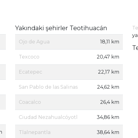
Yakındaki şehirler Teotihuacán
Te
ya
Ojo de Agua
18,11 km
T
Texcoco
20,47 km
Ecatepec
22,17 km
San Pablo de las Salinas
24,62 km
Coacalco
26,4 km
Ciudad Nezahualcóyotl
34,86 km
m
Tlalnepantla
38,64 km