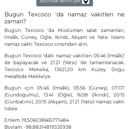
Bulmak senin yer
Bugün Texcoco 'da namaz vakitleri ne
zaman?
Bugün Texcoco 'da Müslüman salat zamanları,
İmsâk, Güneş, Öğle, İkindi, Akşam ve Yatsı. İslami
namaz vakti Texcoco cinsinden alın.
Bugün Texcoco 'daki namaz vakitleri 05:46 (İmsâk)'
de başlayacak ve 21:21 (Yatsı) 'de tamamlanacak.
Texcoco Meksika, 13621,20 km Kuzey Doğu
mesafede Mekke'ye.
Bugün için 05:46 (İmsâk), 05:56 (Güneş), 07:07
(Gündoğumu), 13:41 (Öğle), 16:58 (İkindi), 20:15
(Günbatımı), 20:15 (Akşam), 21:21 (Yatsı) namaz vakti
listesi
Enlem: 19,506038665771484
Boylam: -98,88314819335938