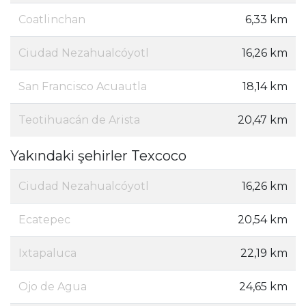
Coatlinchan
6,33 km
Ciudad Nezahualcóyotl
16,26 km
San Francisco Acuautla
18,14 km
Teotihuacán de Arista
20,47 km
Yakındaki şehirler Texcoco
Ciudad Nezahualcóyotl
16,26 km
Ecatepec
20,54 km
Ixtapaluca
22,19 km
Ojo de Agua
24,65 km