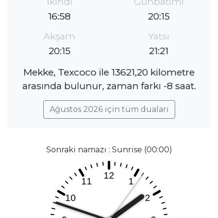
İkindi
Günbatımı
16:58
20:15
Akşam
Yatsı
20:15
21:21
Mekke, Texcoco ile 13621,20 kilometre
arasında bulunur, zaman farkı -8 saat.
Ağustos 2026 için tüm duaları
Sonraki namazı : Sunrise (00:00)