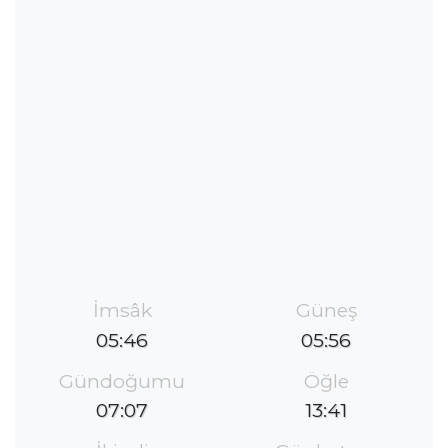
İmsâk
Güneş
05:46
05:56
Gündoğumu
Öğle
07:07
13:41