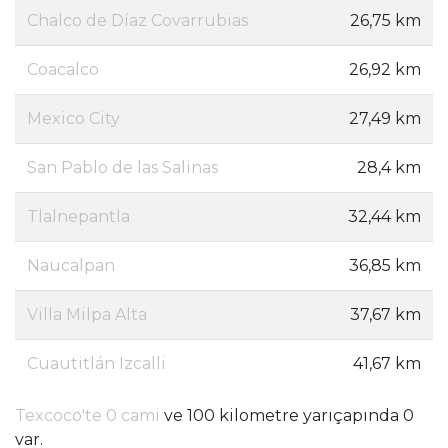
Chalco de Díaz Covarrubias
26,75 km
Coacalco
26,92 km
Mexico City
27,49 km
San Pablo de las Salinas
28,4 km
Tlalnepantla
32,44 km
Naucalpan
36,85 km
Villa Milpa Alta
37,67 km
Cuautitlán Izcalli
41,67 km
Texcoco'te 0 cami
ve 100 kilometre yarıçapında 0
var.