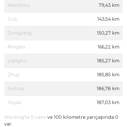
Wenzhou
79,43 km
Guli
143,54 km
Dongyang
150,27 km
Ningbo
166,22 km
Lianghu
185,27 km
Zhuji
185,85 km
Jinhua
186,78 km
Yuyao
187,03 km
Wenling'te 0 cami
ve 100 kilometre yarıçapında 0
var.