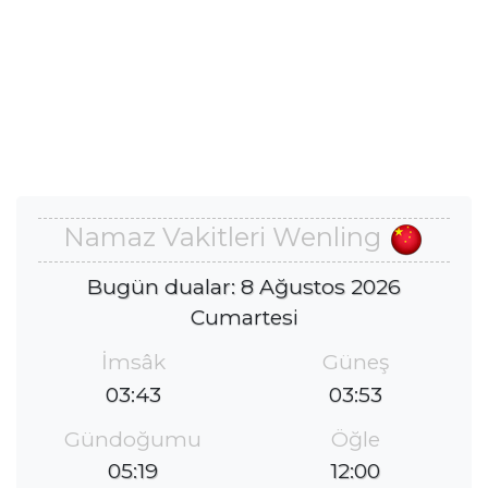
Namaz Vakitleri Wenling
Bugün dualar: 8 Ağustos 2026
Cumartesi
İmsâk
Güneş
03:43
03:53
Gündoğumu
Öğle
05:19
12:00