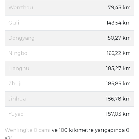
Wenzhou
79,43 km
Guli
143,54 km
Dongyang
150,27 km
Ningbo
166,22 km
Lianghu
185,27 km
Zhuji
185,85 km
Jinhua
186,78 km
Yuyao
187,03 km
Wenling'te 0 cami
ve 100 kilometre yarıçapında 0
var.