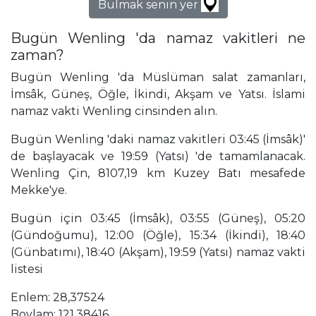
Bulmak senin yer
Bugün Wenling 'da namaz vakitleri ne
zaman?
Bugün Wenling 'da Müslüman salat zamanları,
İmsâk, Güneş, Öğle, İkindi, Akşam ve Yatsı. İslami
namaz vakti Wenling cinsinden alın.
Bugün Wenling 'daki namaz vakitleri 03:45 (İmsâk)'
de başlayacak ve 19:59 (Yatsı) 'de tamamlanacak.
Wenling Çin, 8107,19 km Kuzey Batı mesafede
Mekke'ye.
Bugün için 03:45 (İmsâk), 03:55 (Güneş), 05:20
(Gündoğumu), 12:00 (Öğle), 15:34 (İkindi), 18:40
(Günbatımı), 18:40 (Akşam), 19:59 (Yatsı) namaz vakti
listesi
Enlem: 28,37524
Boylam: 121,38416