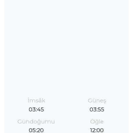
İmsâk
Güneş
03:45
03:55
Gündoğumu
Öğle
05:20
12:00