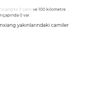
nxiang'te 0 cami
ve 100 kilometre
rıçapında 0 var.
inxiang yakınlarındaki camiler