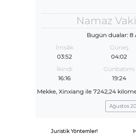
Namaz Vakit
Bugün dualar: 8
İmsâk
Güneş
03:52
04:02
İkindi
Günbatımı
16:16
19:24
Mekke, Xinxiang ile 7242,24 kilome
Ağustos 20
Juristik Yöntemler!
H