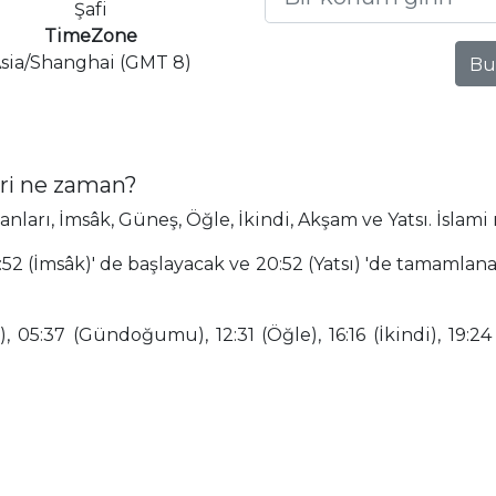
Şafi
TimeZone
sia/Shanghai (GMT 8)
Bu
ri ne zaman?
arı, İmsâk, Güneş, Öğle, İkindi, Akşam ve Yatsı. İslami 
52 (İmsâk)' de başlayacak ve 20:52 (Yatsı) 'de tamamlan
 05:37 (Gündoğumu), 12:31 (Öğle), 16:16 (İkindi), 19:24 