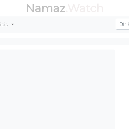
Namaz
.Watch
cisi