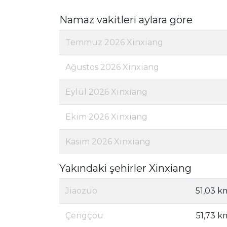
Namaz vakitleri aylara göre
Temmuz 2026 Xinxiang
Ağustos 2026 Xinxiang
Eylül 2026 Xinxiang
Ekim 2026 Xinxiang
Kasım 2026 Xinxiang
Yakındaki şehirler Xinxiang
Jiaozuo
51,03 k
Çengçou
51,73 k