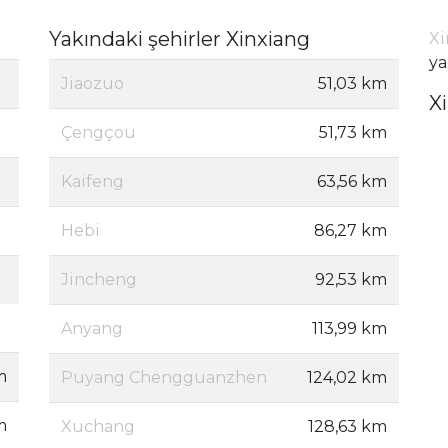
Yakındaki şehirler Xinxiang
Xi
ya
Jiaozuo
51,03 km
X
Çengçou
51,73 km
Kaifeng
63,56 km
Hebi
86,27 km
Jincheng
92,53 km
Anyang
113,99 km
m
Puyang Chengguanzhen
124,02 km
m
Xuchang
128,63 km