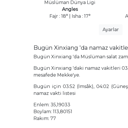
Müslüman Dünya Ligi
Angles
Fajr : 18° | Isha : 17°
A
Ayarlar
Bugün Xinxiang 'da namaz vakitle
Bugün Xinxiang 'da Müslüman salat zamanl
Bugün Xinxiang 'daki namaz vakitleri 03:
mesafede Mekke'ye.
Bugün için 03:52 (İmsâk), 04:02 (Güneş),
namaz vakti listesi
Enlem: 35,19033
Boylam: 113,80151
Rakım: 77