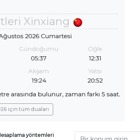
leri Xinxiang
 Ağustos 2026 Cumartesi
Gündoğumu
Öğle
05:37
12:31
Akşam
Yatsı
19:24
20:52
tre arasında bulunur, zaman farkı 5 saat.
26 için tüm duaları
esaplama yöntemleri