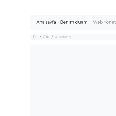
Ana sayfa
Benim duamı
Web Yöneti
Ev
Çin
Xinxiang