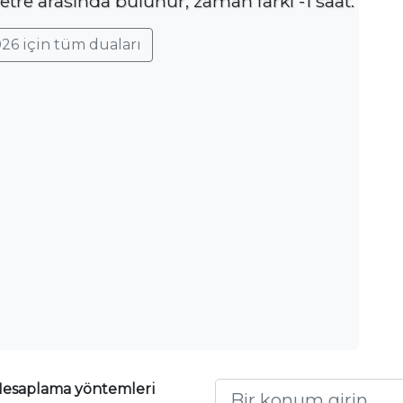
tre arasında bulunur, zaman farkı -1 saat.
26 için tüm duaları
esaplama yöntemleri