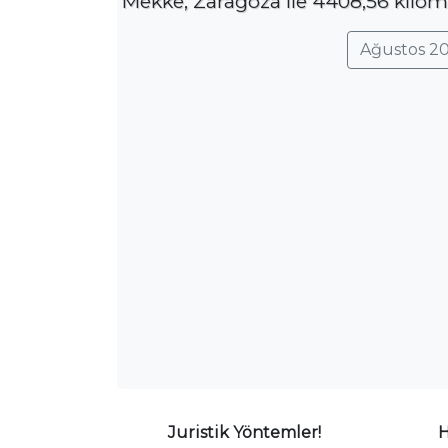
Mekke, Zaragoza ile 4408,56 kilome
Ağustos 20
Juristik Yöntemler!
H