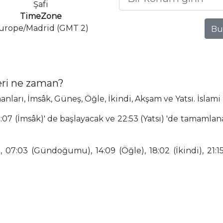
Şafi
TimeZone
urope/Madrid (GMT 2)
Bu
eri ne zaman?
arı, İmsâk, Güneş, Öğle, İkindi, Akşam ve Yatsı. İslami
:07 (İmsâk)' de başlayacak ve 22:53 (Yatsı) 'de tamamla
 07:03 (Gündoğumu), 14:09 (Öğle), 18:02 (İkindi), 21:15 