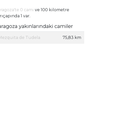
ragoza'te 0 cami
ve 100 kilometre
rıçapında 1 var.
aragoza yakınlarındaki camiler
Mezquita de Tudela
75,83 km