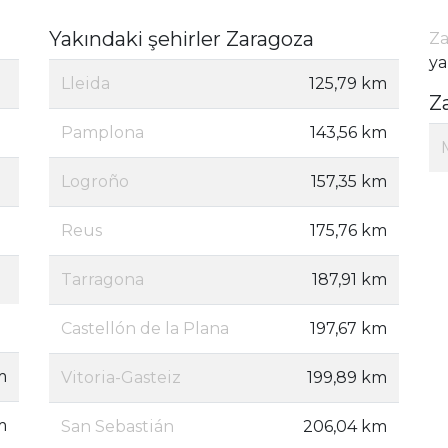
Yakındaki şehirler Zaragoza
Za
ya
Lleida
125,79 km
Z
Pamplona
143,56 km
Logroño
157,35 km
Reus
175,76 km
Tarragona
187,91 km
Castellón de la Plana
197,67 km
m
Vitoria-Gasteiz
199,89 km
m
San Sebastián
206,04 km