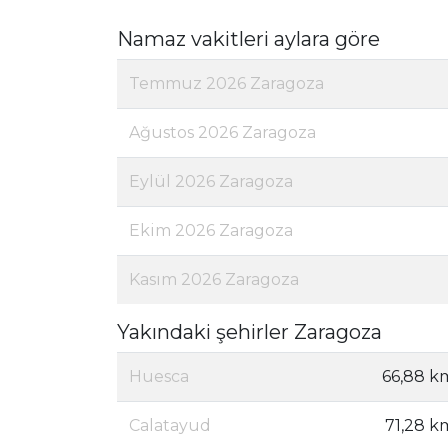
Namaz vakitleri aylara göre
Temmuz 2026 Zaragoza
Ağustos 2026 Zaragoza
Eylül 2026 Zaragoza
Ekim 2026 Zaragoza
Kasım 2026 Zaragoza
Yakındaki şehirler Zaragoza
Huesca
66,88 k
Calatayud
71,28 k