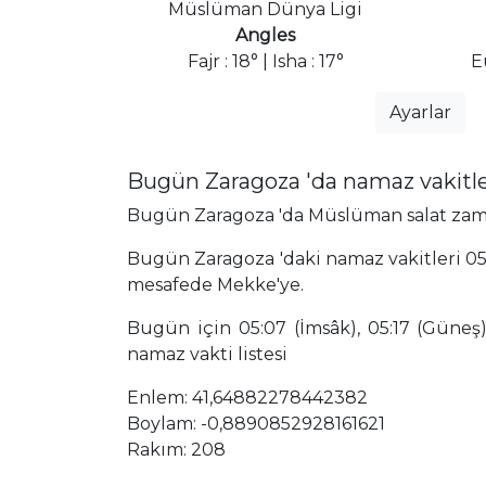
Müslüman Dünya Ligi
Angles
Fajr : 18° | Isha : 17°
E
Ayarlar
Bugün Zaragoza 'da namaz vakitl
Bugün Zaragoza 'da Müslüman salat zamanl
Bugün Zaragoza 'daki namaz vakitleri 05
mesafede Mekke'ye.
Bugün için 05:07 (İmsâk), 05:17 (Güneş),
namaz vakti listesi
Enlem: 41,64882278442382
Boylam: -0,8890852928161621
Rakım: 208