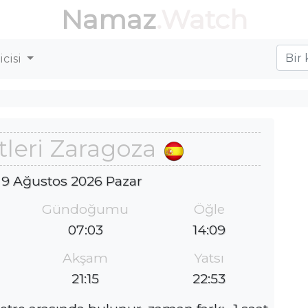
Namaz
.Watch
cisi
leri Zaragoza
 9 Ağustos 2026 Pazar
Gündoğumu
Öğle
07:03
14:09
Akşam
Yatsı
21:15
22:53