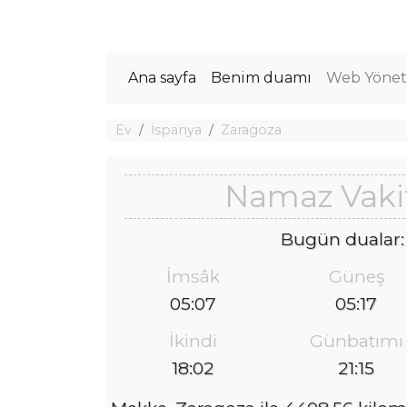
Ana sayfa
Benim duamı
Web Yöneti
Ev
İspanya
Zaragoza
Namaz Vakit
Bugün dualar:
İmsâk
Güneş
05:07
05:17
İkindi
Günbatımı
18:02
21:15